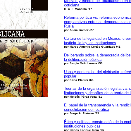
Motivos y efectos del totalitarismo en la
cotidiana
H. C. F. Mancilla /17
Reforma política vs. reforma económic
comparativos entre las democratizacio
Rusia
por Alicia Gómez
/27
Cultura de la legalidad en México: cree
justicia, la ley las instituciones
por Marco Antonio Cortés Guardado /41
Deliberando sobre la democracia delibe
la deliberación pública
por Sergio Ortiz Leroux /53
Usos y contenidos del plebiscito, refer
popular
por Karla Planter /65
Teorías de la organización legislativa: 
limitaciones y desafíos de la teoría de 
por Moisés Pérez Vega /81
El papel de la transparencia y la rendic
consolidación democrática
por Jorge A. Alatorre /89
Ética y política: construcción de la con
instituciones públicas
por Carlos Enrique Trejo /95