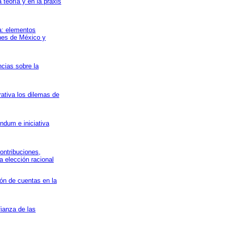
 teoría y en la praxis
a: elementos
nes de México y
ncias sobre la
rativa los dilemas de
éndum e iniciativa
contribuciones,
la elección racional
ión de cuentas en la
fianza de las