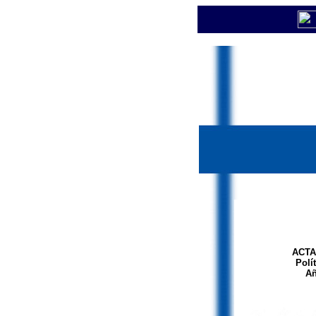
ACTA
Polí
Añ