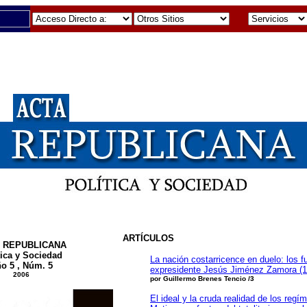
ARTÍCULOS
 REPUBLICANA
tica y Sociedad
La nación costarricence en duelo: los f
o 5 , Núm. 5
expresidente Jesús Jiménez Zamora (1
2006
por Guillermo Brenes Tencio /3
El ideal y la cruda realidad de los regí