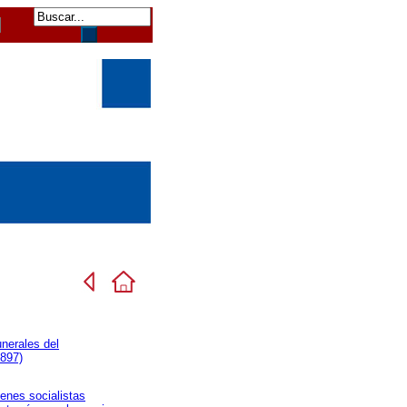
unerales del
897)
menes socialistas