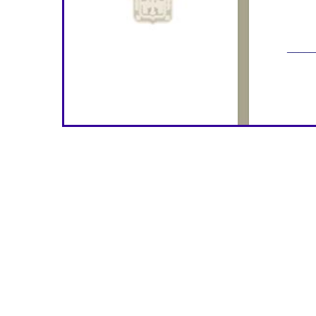
_____