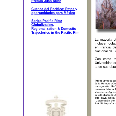
Premio Juan Rulfo
Cuenca del Pacífico: Retos y
oportunidades para México
Series Pacific Rim:
Globalization,
Regionalization & Domestic
Trajectories in the Pacific Rim
La mayoría d
incluyen cola
en Francia; d
Nacional de L
Con estos te
Universidad d
la de sus obra
Índice
/Introducci
Julia Romero /Ci
transgresión. Ra
memoria. Martín 
Vicente de Aguin
la vida diaria d
que cava hacia e
"Celebración por
Brú /Bibliografía