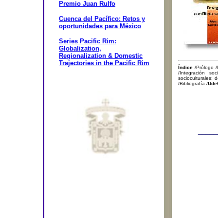
Premio Juan Rulfo
Cuenca del Pacífico: Retos y
oportunidades para México
Series Pacific Rim:
Globalization,
Regionalization & Domestic
Trajectories in the Pacific Rim
Índice
/Prólogo /
/Integración so
socioculturales:
/Bibliografía /
UdeG
_____